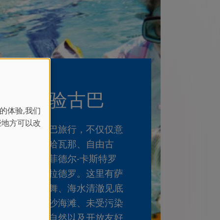
体验古巴
的体验,我们
些地方可以改
到古巴旅行，不仅仅意
味着哈瓦那、自由古
巴、菲德尔-卡斯特罗
或瓦拉德罗。这里有萨
尔萨舞、海水清澈见底
的细沙海滩、未受污染
的大自然以及开放友好