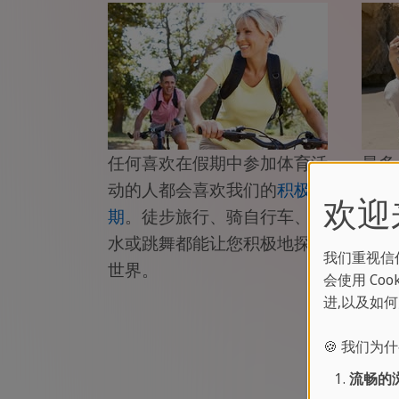
任何喜欢在假期中参加体育活
最多 
动的人都会喜欢我们的
积极假
同的
欢迎来到
期
。徒步旅行、骑自行车、潜
地，
水或跳舞都能让您积极地探索
地方
我们重视信
世界。
会使用 C
进,以及如
🍪 我们为什
流畅的