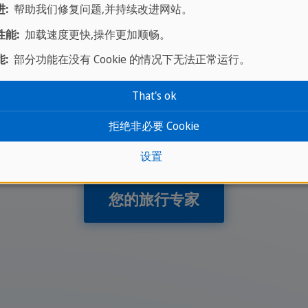
:
帮助我们修复问题,并持续改进网站。
能:
加载速度更快,操作更加顺畅。
难忘的旅程从这里开始
:
部分功能在没有 Cookie 的情况下无法正常运行。
天就开始计划行程--只需 2 分
That's ok
拒绝非必要 Cookie
。与SCI旅游探险一起体验世界，并从我们的定制服
等着您--现在就联系我们，让我们的专家为您提供建
设置
您的旅行专家