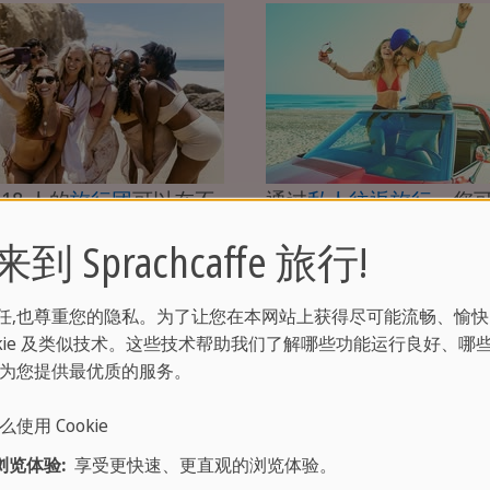
18 人的
旅行团
可以在不
通过
私人往返旅行
，您
路线上探索您喜爱的目的
导游或无导游的情况下
 Sprachcaffe 旅行!
一起发现地球上最美丽的
驾车体验墨西哥和古巴
。
国家。
任,也尊重您的隐私。为了让您在本网站上获得尽可能流畅、愉快
ookie 及类似技术。这些技术帮助我们了解哪些功能运行良好、哪
何为您提供最优质的服务。
么使用 Cookie
浏览体验:
享受更快速、更直观的浏览体验。