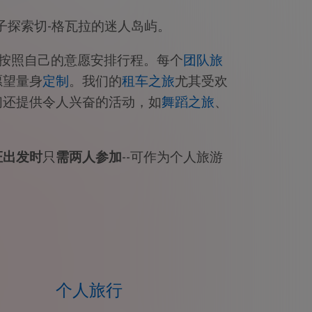
轮子探索切-格瓦拉的迷人岛屿。
全按照自己的意愿安排行程。每个
团队旅
愿望量身
定制
。我们的
租车之旅
尤其受欢
们还提供令人兴奋的活动，如
舞蹈之旅
、
证出发时
只
需两人参加
--可作为个人旅游
个人旅行