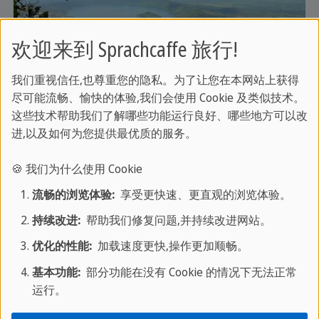
欢迎来到 Sprachcaffe 旅行!
选择 Sprachcaffe 旅行
我们重视信任,也尊重您的隐私。为了让您在本网站上获得
尽可能流畅、愉快的体验,我们会使用 Cookie 及类似技术。
这些技术帮助我们了解哪些功能运行良好、哪些地方可以改
40 年来，我们一直是墨西哥、古巴和中美洲旅游的
进,以及如何为您提供最优质的服务。
领导者。我们拥有 20 多万名快乐的旅行者，对这些
地区有广泛的了解和认识。我们与行业领导者的长
🍪 我们为什么使用 Cookie
期合作关系保证了最高的可靠性和质量。德国的法
流畅的浏览体验:
享受更快速、更直观的浏览体验。
律标准和全套旅行保护为您提供最大的安全保障，
持续改进:
帮助我们修复问题,并持续改进网站。
让您尽情享受假期。
关于我们的更多信息 "
优化的性能:
加载速度更快,操作更加顺畅。
基本功能:
部分功能在没有 Cookie 的情况下无法正常
运行。
您可能还会对以下内容感兴趣