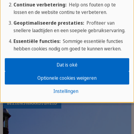
Continue verbetering:
Help ons fouten op te
lossen en de website continu te verbeteren.
Geoptimaliseerde prestaties:
Profiteer van
snellere laadtijden en een soepele gebruikservaring.
Holguín
Essentiële functies:
Sommige essentiële functies
hebben cookies nodig om goed te kunnen werken.
de “stad van parken"
geweldig uitzicht vanaf de Loma de la
Dat is oké
Cruz
Optionele cookies weigeren
boeiende musea
Instellingen
BEZIENSWAARDIGHEID