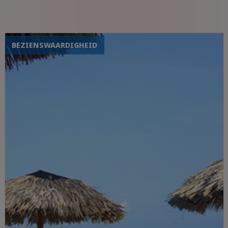
Zwavelhoudende bronnen en
watervallen
BEZIENSWAARDIGHEID