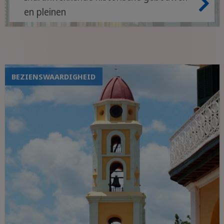
en pleinen
Levendige muziek- en kunstscene
Beroemde promenade met uitzicht op
zee
BEZIENSWAARDIGHEID