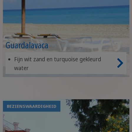
Guardalavaca
Fijn wit zand en turquoise gekleurd
water
Ideaal om te snorkelen en duiken
optioneel: zwemmen met dolfijnen
BEZIENSWAARDIGHEID