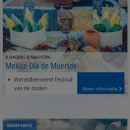
9 DAGEN / 8 NACHTEN
Mexico Día de Muertos
Wereldberoemd festival
van de doden
Meer informatie
Archeologische
vindplaatsen van Oaxaca
Het historische centrum
van Cartagena
GROEPSREIS