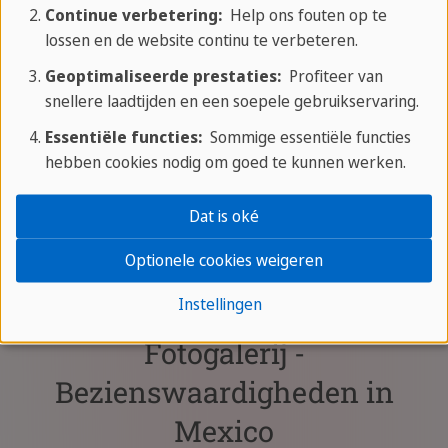
Continue verbetering:
Help ons fouten op te
17 DAGEN / 16 NACHTEN
lossen en de website continu te verbeteren.
Mexico steden en zee
Geoptimaliseerde prestaties:
Profiteer van
Azteekse ruïnes van
snellere laadtijden en een soepele gebruikservaring.
Teotihuacán
Meer informatie
Essentiële functies:
Sommige essentiële functies
Magische dorpen van
hebben cookies nodig om goed te kunnen werken.
Puebla, Cholula en
Atlixco
Dat is oké
toon meer aanbiedingen
Ontspannen op de
Optionele cookies weigeren
strand
Instellingen
Fotogalerij -
Bezienswaardigheden in
Mexico