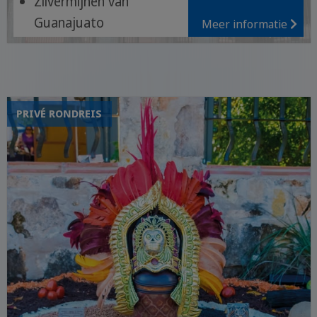
Zilvermijnen van
Guanajuato
Meer informatie
Ruïnes van Teotihuacán
Levendige sfeer van
Mexico-Stad
PRIVÉ RONDREIS