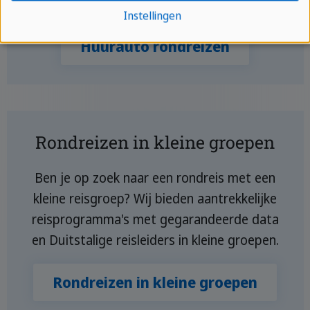
staan we voor je klaar.
Instellingen
Huurauto rondreizen
Rondreizen in kleine groepen
Ben je op zoek naar een rondreis met een
kleine reisgroep? Wij bieden aantrekkelijke
reisprogramma's met gegarandeerde data
en Duitstalige reisleiders in kleine groepen.
Rondreizen in kleine groepen