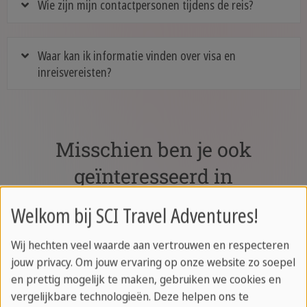
Wie zijn mijn contactpersonen tijdens de reis?
Waar kan ik informatie vinden over visa en
inreisvereisten?
Misschien ben je ook
geïnteresseerd in
Welkom bij SCI Travel Adventures!
Actieve vakanties
Wij hechten veel waarde aan vertrouwen en respecteren
jouw privacy. Om jouw ervaring op onze website zo soepel
en prettig mogelijk te maken, gebruiken we cookies en
Ben je ook graag actief op vakantie? We
vergelijkbare technologieën. Deze helpen ons te
hebben een groot aanbod actieve vakanties