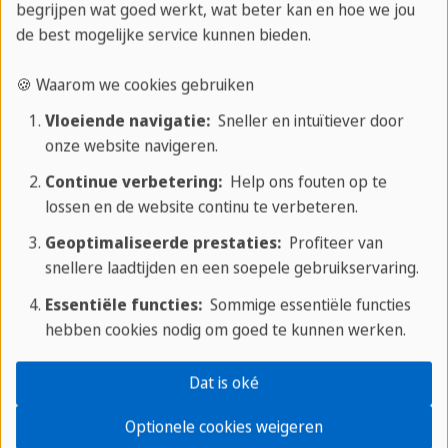
begrijpen wat goed werkt, wat beter kan en hoe we jou
voor je: of je nu wilt wandelen, fietsen,
de best mogelijke service kunnen bieden.
dansen, duiken of een mix van al deze - je
vindt hier wat je zoekt.
🍪 Waarom we cookies gebruiken
Vloeiende navigatie:
Sneller en intuïtiever door
Actieve vakanties
onze website navigeren.
Continue verbetering:
Help ons fouten op te
lossen en de website continu te verbeteren.
Geoptimaliseerde prestaties:
Profiteer van
snellere laadtijden en een soepele gebruikservaring.
Autoverhuur tours
Essentiële functies:
Sommige essentiële functies
hebben cookies nodig om goed te kunnen werken.
Als je graag individueel reist, is een
huurauto misschien wel iets voor jou. Met
Dat is oké
ons heb je de perfecte contactpersoon voor
het plannen van je reis. Ook tijdens je reis
Optionele cookies weigeren