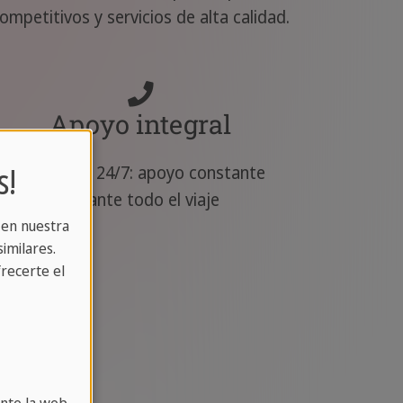
ompetitivos y servicios de alta calidad.
Apoyo integral
s!
Asistencia 24/7: apoyo constante
durante todo el viaje
 en nuestra
imilares.
recerte el