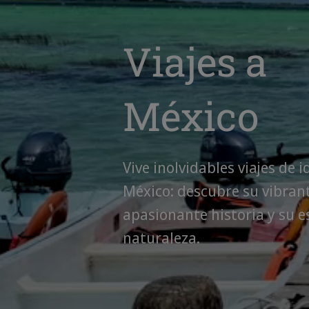
Viajes a
México
Vive inolvidables viajes de i
México: descubre su vibrant
apasionante historia y su e
naturaleza.