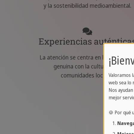
y la sostenibilidad medioambiental.
Experiencias auténtica
¡Bien
La atención se centra en la interacció
genuina con la cultura y las
comunidades locales.
Valoramos l
web sea lo m
Nos ayudan 
mejor servic
🍪 Por qué 
Navega