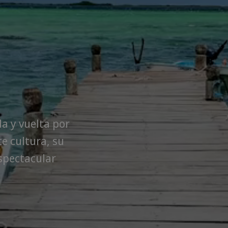
da y vuelta por
e cultura, su
spectacular