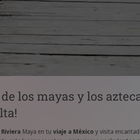
a de los mayas y los aztec
lta!
a
Riviera
Maya en tu
viaje a México
y visita encanta