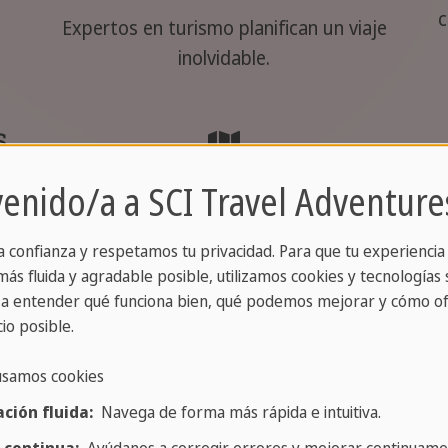
c
Expertos en turismo planifican un viaje
inolvidable.
s
Itinerarios
venido/a a SCI Travel Adventure
n
personalizados
a confianza y respetamos tu privacidad. Para que tu experiencia
Nuestros viajes se adaptan a los
ás fluida y agradable posible, utilizamos cookies y tecnologías s
intereses de los viajeros.
a entender qué funciona bien, qué podemos mejorar y cómo of
io posible.
usamos cookies
ción fluida:
Navega de forma más rápida e intuitiva.