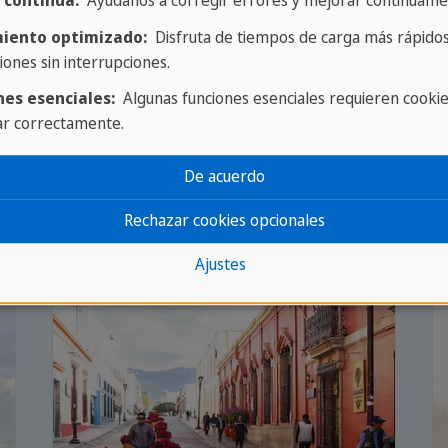
 continua:
Ayúdanos a corregir errores y mejorar continuame
iento optimizado:
Disfruta de tiempos de carga más rápidos
iones sin interrupciones.
 pasar tus vacaciones en
nes esenciales:
Algunas funciones esenciales requieren cooki
ar correctamente.
De acuerdo
Rechazar cookies opcionales
Ajustes