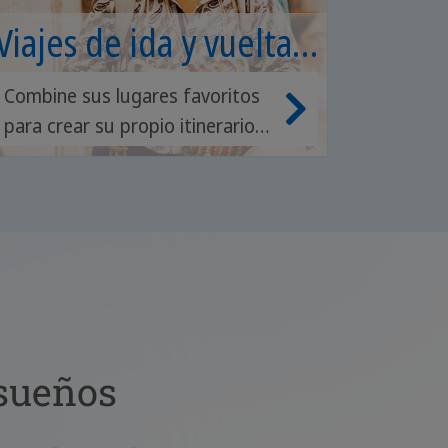
Viajes de ida y vuelta
individuales
Combine sus lugares favoritos
para crear su propio itinerario y
elegir las actividades más
adecuadas.
 sueños