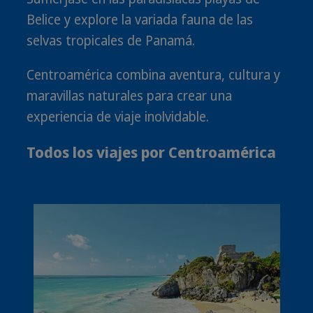
Belice y explore la variada fauna de las
selvas tropicales de Panamá.
Centroamérica combina aventura, cultura y
maravillas naturales para crear una
experiencia de viaje inolvidable.
Todos los viajes por Centroamérica