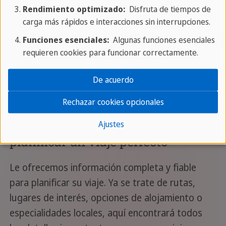
Rendimiento optimizado:
Disfruta de tiempos de
carga más rápidos e interacciones sin interrupciones.
Funciones esenciales:
Algunas funciones esenciales
requieren cookies para funcionar correctamente.
De acuerdo
Rechazar cookies opcionales
Información de viaje para
Ajustes
planificar un viaje perfecto
Le ofrecemos información completa y fiable
para planificar su viaje. Ya se trate de rutas,
lugares de interés, opciones de alojamiento o
especialidades locales, aquí encontrará todos