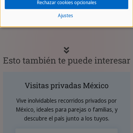
Rechazar cookies opcionales
alemanas y la protección total de los viajes
Ajustes
combinados para una seguridad máxima.
Más
sobre nosotros
Esto también te puede interesar
Visitas privadas México
Vive inolvidables recorridos privados por
México, ideales para parejas o familias, y
descubre el país junto a los tuyos.