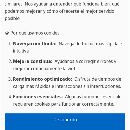
similares. Nos ayudan a entender qué funciona bien, qué
podemos mejorar y cómo ofrecerte el mejor servicio
posible.
🍪 Por qué usamos cookies
Navegación fluida:
Navega de forma más rápida e
intuitiva.
Decídete por Sprachcaffe Travel
Mejora continua:
Ayúdanos a corregir errores y
mejorar continuamente la web.
Llevamos 40 años liderando los viajes a México,
Rendimiento optimizado:
Disfruta de tiempos de
Cuba y Centroamérica. Con más de 200.000
carga más rápidos e interacciones sin interrupciones.
viajeros satisfechos, hemos adquirido un amplio
Funciones esenciales:
Algunas funciones esenciales
conocimiento y comprensión de estas regiones.
requieren cookies para funcionar correctamente.
Nuestra larga colaboración con los líderes del
sector garantiza la máxima fiabilidad y calidad.
De acuerdo
Disfruta de tus vacaciones con las normas legales