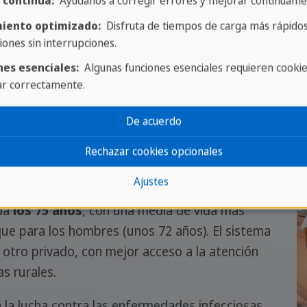
 continua:
Ayúdanos a corregir errores y mejorar continuame
iento optimizado:
Disfruta de tiempos de carga más rápidos
iones sin interrupciones.
nes esenciales:
Algunas funciones esenciales requieren cooki
ar correctamente.
De acuerdo
Rechazar cookies opcionales
 vida
Ajustes
da
los 75 años
, con una media de vida más
que para los hombres (unos 72 años). El sistema
 otro privado, con mejor acceso a la atención
as rurales.
la lucha contra las enfermedades infecciosas,