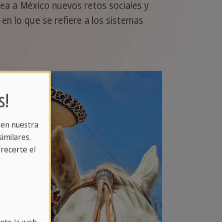
tea a México nuevos retos sociales y
n lo que se refiere a los sistemas
.
s!
 en nuestra
imilares.
recerte el