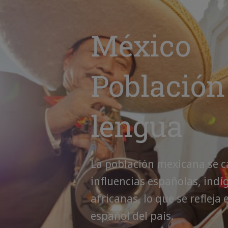
México
Población
lengua
La población mexicana se c
influencias españolas, indí
africanas, lo que se refleja 
español del país.