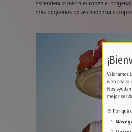
ascendencia mixta europea e indígena)
más pequeños de ascendencia europea 
¡Bien
Valoramos l
web sea lo m
Nos ayudan 
mejor servic
🍪 Por qué 
Navega