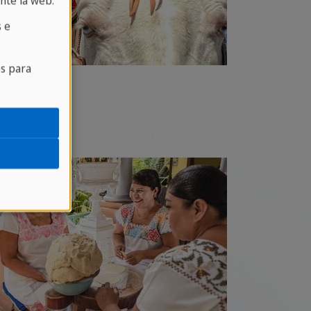
nte la web.
 e
es para