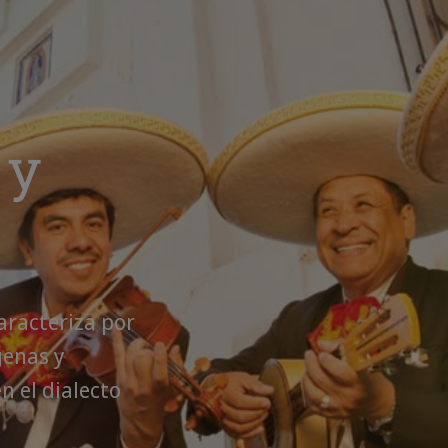
 y
aracteriza por
genas y
en el dialecto