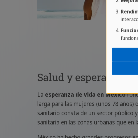
Mejora
Rendim
interacc
Funcio
funcion
Salud y esperanza de
La
esperanza de vida en México
ron
larga para las mujeres (unos 78 años) 
sanitario consta de un sector público y
sanitaria en las zonas urbanas que en l
México ha hecho grandes progresos en 