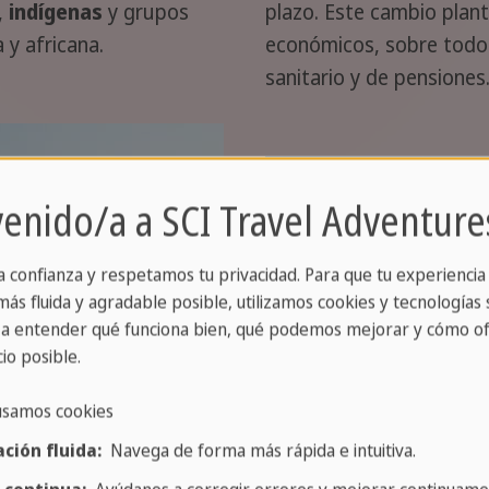
,
indígenas
y grupos
plazo. Este cambio plan
y africana.
económicos, sobre todo e
sanitario y de pensiones
venido/a a SCI Travel Adventure
a confianza y respetamos tu privacidad. Para que tu experiencia
ás fluida y agradable posible, utilizamos cookies y tecnologías s
a entender qué funciona bien, qué podemos mejorar y cómo of
io posible.
usamos cookies
ción fluida:
Navega de forma más rápida e intuitiva.