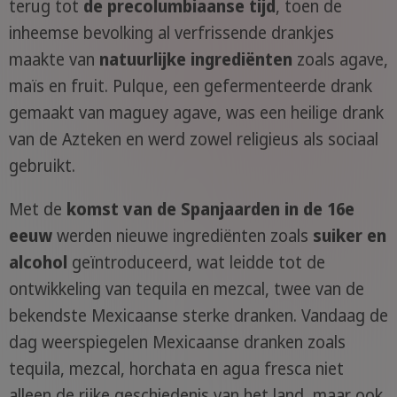
terug tot
de precolumbiaanse tijd
, toen de
inheemse bevolking al verfrissende drankjes
maakte van
natuurlijke ingrediënten
zoals agave,
maïs en fruit. Pulque, een gefermenteerde drank
gemaakt van maguey agave, was een heilige drank
van de Azteken en werd zowel religieus als sociaal
gebruikt.
Met de
komst van de Spanjaarden in de 16e
eeuw
werden nieuwe ingrediënten zoals
suiker en
alcohol
geïntroduceerd, wat leidde tot de
ontwikkeling van tequila en mezcal, twee van de
bekendste Mexicaanse sterke dranken. Vandaag de
dag weerspiegelen Mexicaanse dranken zoals
tequila, mezcal, horchata en agua fresca niet
alleen de rijke geschiedenis van het land, maar ook