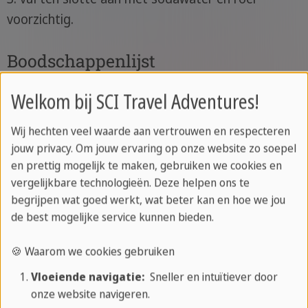
voorzichtig.
Boodschappenlijst
Welkom bij SCI Travel Adventures!
Rum
(50 ml, witte rum)
Verse munt (10-12 blaadjes)
Wij hechten veel waarde aan vertrouwen en respecteren
Limoenen (1-2, voor sap en plakjes)
jouw privacy. Om jouw ervaring op onze website zo soepel
Suiker (2 theelepels)
en prettig mogelijk te maken, gebruiken we cookies en
vergelijkbare technologieën. Deze helpen ons te
Sodawater (100-150 ml)
begrijpen wat goed werkt, wat beter kan en hoe we jou
IJsblokjes (naar behoefte)
de best mogelijke service kunnen bieden.
🍪 Waarom we cookies gebruiken
Cuba Libre recept
Vloeiende navigatie:
Sneller en intuïtiever door
1. doe ijsblokjes in een glas, voeg 50 ml rum toe en
onze website navigeren.