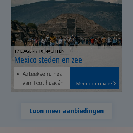
17 DAGEN / 16 NACHTEN
Mexico steden en zee
Azteekse ruïnes
van Teotihuacán
Meer informatie
Magische dorpen
van Puebla,
Cholula en Atlixco
toon meer aanbiedingen
Ontspannen op
de strand