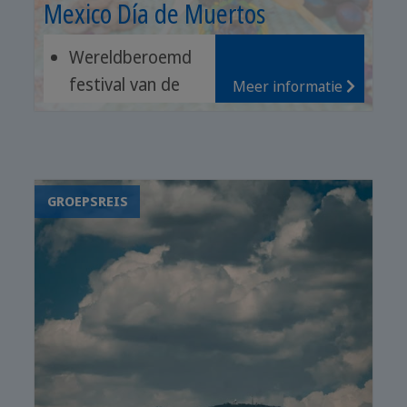
Mexico Día de Muertos
Wereldberoemd
festival van de
Meer informatie
doden
Archeologische
vindplaatsen van
Oaxaca
GROEPSREIS
Het historische
centrum van
Cartagena