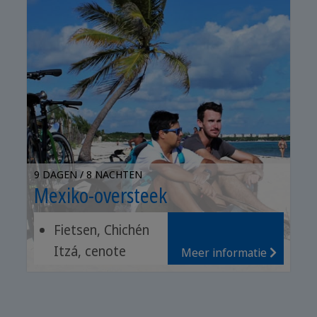
9 DAGEN / 8 NACHTEN
Mexiko-oversteek
Fietsen, Chichén
Itzá, cenote
Meer informatie
zwemmen
Kusttocht, roze
lagunes, Tulum