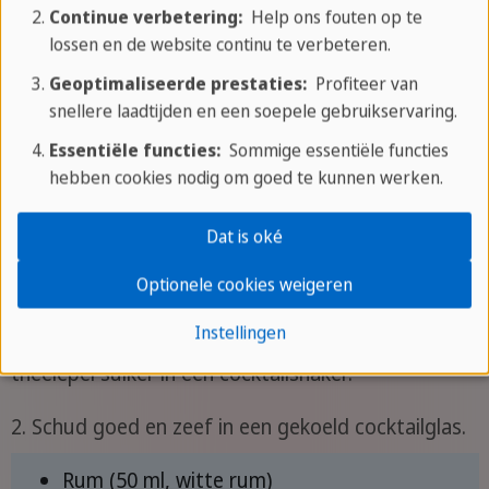
vul aan met cola.
Continue verbetering:
Help ons fouten op te
lossen en de website continu te verbeteren.
2. voeg een scheutje limoensap en een schijfje
Geoptimaliseerde prestaties:
Profiteer van
limoen toe om het drankje af te maken.
snellere laadtijden en een soepele gebruikservaring.
Rum (50 ml, witte rum)
Essentiële functies:
Sommige essentiële functies
Cola (150-200 ml)
hebben cookies nodig om goed te kunnen werken.
Limoenen (1-2, voor sap en schijfjes)
Dat is oké
IJsblokjes (naar behoefte)
Optionele cookies weigeren
Daiquiri recept
Instellingen
1. Meng 50 ml witte rum, 25 ml vers limoensap en 1
theelepel suiker in een cocktailshaker.
2. Schud goed en zeef in een gekoeld cocktailglas.
Rum (50 ml, witte rum)