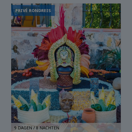
ruïnes
PRIVÉ RONDREIS
Yucatecan eten,
tequila, vogels
kijken
9 DAGEN / 8 NACHTEN