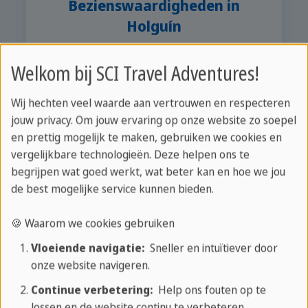
Bezienswaardigheden in
Holguín
Welkom bij SCI Travel Adventures!
Wij hechten veel waarde aan vertrouwen en respecteren
jouw privacy. Om jouw ervaring op onze website zo soepel
en prettig mogelijk te maken, gebruiken we cookies en
vergelijkbare technologieën. Deze helpen ons te
begrijpen wat goed werkt, wat beter kan en hoe we jou
de best mogelijke service kunnen bieden.
🍪 Waarom we cookies gebruiken
Vloeiende navigatie:
Sneller en intuïtiever door
onze website navigeren.
Continue verbetering:
Help ons fouten op te
Vrije tijd en activiteiten
lossen en de website continu te verbeteren.