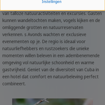
Instellingen
op de Viñales Vallei en nodigt je uit om te genieten
van talloze natuuractiviteiten en excursies. Gasten
kunnen wandeltochten maken, vogels kijken en de
omliggende grotten en natuurreservaten
verkennen. s Avonds wachten er exclusieve
evenementen op je. De regio is ideaal voor
natuurliefhebbers en rustzoekers die unieke
momenten willen beleven in een adembenemende
omgeving vol natuurlijke schoonheid en warme
gastvrijheid. Geniet van de diversiteit van Cuba in
een hotel dat comfort en natuurbeleving perfect
combineert.