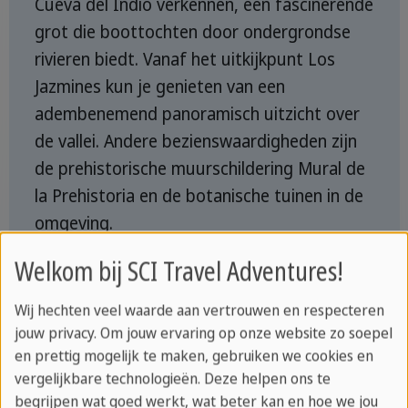
Cueva del Indio verkennen, een fascinerende
grot die boottochten door ondergrondse
rivieren biedt. Vanaf het uitkijkpunt Los
Jazmines kun je genieten van een
adembenemend panoramisch uitzicht over
de vallei. Andere bezienswaardigheden zijn
de prehistorische muurschildering Mural de
la Prehistoria en de botanische tuinen in de
omgeving.
Welkom bij SCI Travel Adventures!
Bezienswaardigheden in
Viñales
Wij hechten veel waarde aan vertrouwen en respecteren
jouw privacy. Om jouw ervaring op onze website zo soepel
en prettig mogelijk te maken, gebruiken we cookies en
vergelijkbare technologieën. Deze helpen ons te
begrijpen wat goed werkt, wat beter kan en hoe we jou