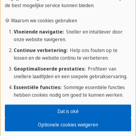
de best mogelijke service kunnen bieden.
🍪 Waarom we cookies gebruiken
Vloeiende navigatie:
Sneller en intuïtiever door
onze website navigeren.
Continue verbetering:
Help ons fouten op te
lossen en de website continu te verbeteren.
Geoptimaliseerde prestaties:
Profiteer van
snellere laadtijden en een soepele gebruikservaring.
Essentiële functies:
Sommige essentiële functies
Vrije tijd en activiteiten
hebben cookies nodig om goed te kunnen werken.
Je perfecte startpunt voor
Dat is oké
avonturen
Optionele cookies weigeren
La Ermita in Viñales biedt een spectaculair uitzicht