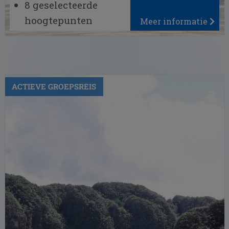
8 geselecteerde
hoogtepunten
Meer informatie
Havana, Viñales,
Trinidad etc.
Topes de Collantes
Nationaal Park
ACTIEVE GROEPSREIS