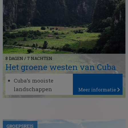
8 DAGEN / 7 NACHTEN
Het groene westen van Cuba
Cuba's mooiste
landschappen
Meer informatie
Dromerige witte
zandstranden
Orchideeëntuinen,
watervallen
GROEPSREIS