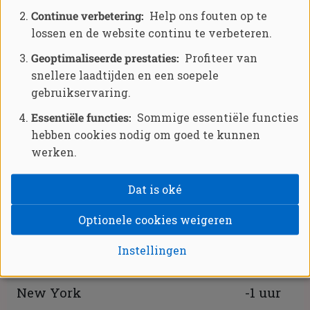
Continue verbetering:
Help ons fouten op te
lossen en de website continu te verbeteren.
Tijdsverschil tussen belangrijke
Geoptimaliseerde prestaties:
Profiteer van
snellere laadtijden en een soepele
wereldsteden en Havana
gebruikservaring.
Essentiële functies:
Sommige essentiële functies
hebben cookies nodig om goed te kunnen
Tijdsversc
werken.
Stad
naar Hav
Dat is oké
Los Angeles
-3 uur
Optionele cookies weigeren
Instellingen
Mexico-stad
-1 uur
New York
-1 uur