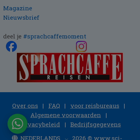
Magazine
Nieuwsbrief
deel je
#sprachcaffemoment
Over ons
|
FAQ
|
voor reisbureaus
|
Algemene voorwaarden
|
Privacybeleid
|
Bedrijfsgegevens
NEDERLANDS
2026 © www.sci-