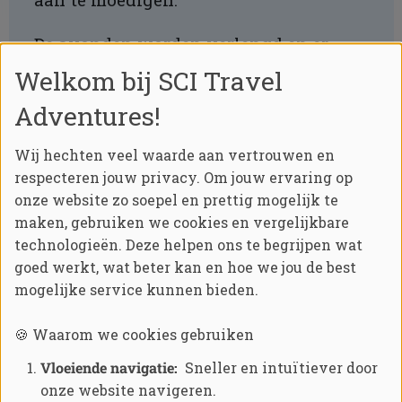
De avonden worden verlengd en er
wordt gezegd dat het economische
Welkom bij SCI Travel
voordelen oplevert.
Adventures!
Toch is er ook kritiek op de
Wij hechten veel waarde aan vertrouwen en
tijdsverandering. Sommige
respecteren jouw privacy. Om jouw ervaring op
deskundigen wijzen op mogelijke
onze website zo soepel en prettig mogelijk te
negatieve gezondheidseffecten,
maken, gebruiken we cookies en vergelijkbare
technologieën. Deze helpen ons te begrijpen wat
waaronder slaapstoornissen en
goed werkt, wat beter kan en hoe we jou de best
aanpassingsproblemen. Daarnaast kan
mogelijke service kunnen bieden.
de tijdsverandering internationaal
zakendoen bemoeilijken, omdat Cuba
🍪 Waarom we cookies gebruiken
kan verschillen van andere landen
Vloeiende navigatie:
Sneller en intuïtiever door
wat betreft de tijd van de dag.
onze website navigeren.