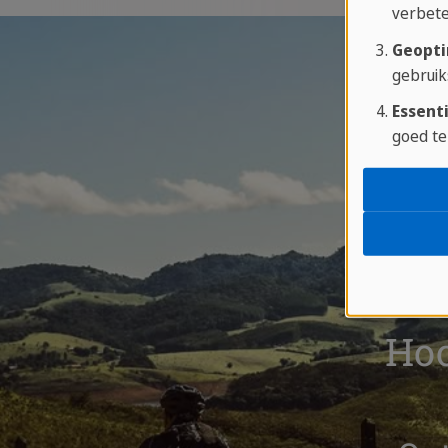
verbete
Geopti
gebruik
Essenti
goed te
Ho