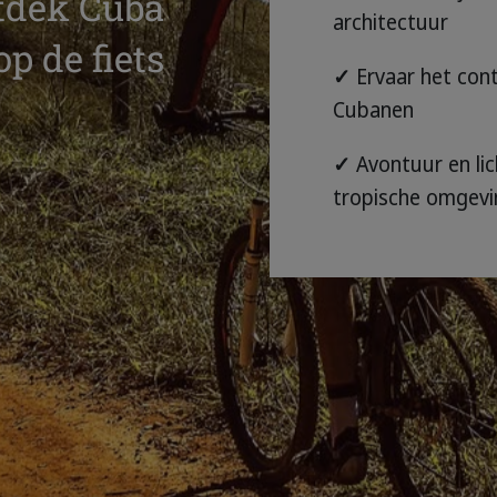
tdek Cuba
architectuur
op de fiets
✓
Ervaar het cont
Cubanen
✓
Avontuur en li
tropische omgevi