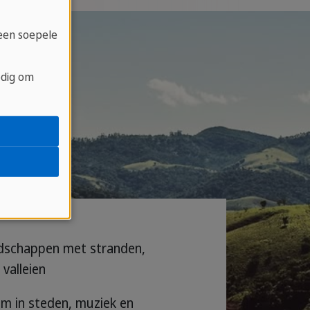
 een soepele
odig om
ndschappen met stranden,
valleien
om in steden, muziek en