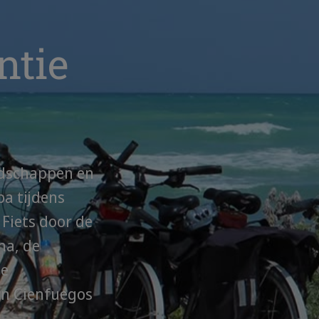
ntie
ndschappen en
ba tijdens
 Fiets door de
na, de
de
an Cienfuegos