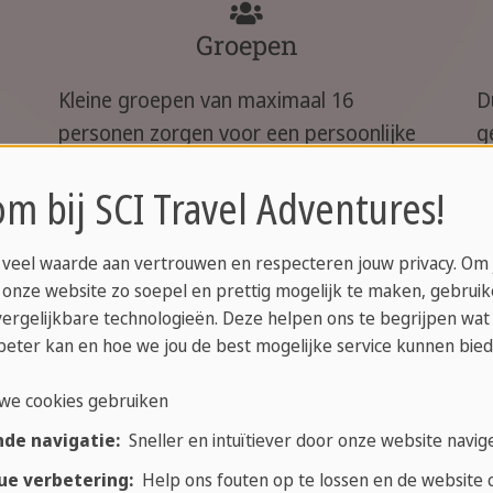
Groepen
Kleine groepen van maximaal 16
D
personen zorgen voor een persoonlijke
g
en aangename sfeer.
o
m bij SCI Travel Adventures!
 veel waarde aan vertrouwen en respecteren jouw privacy. Om
Vlucht
 onze website zo soepel en prettig mogelijk te maken, gebrui
n
vergelijkbare technologieën. Deze helpen ons te begrijpen wat
De retourvlucht van en naar Duitsland is
D
beter kan en hoe we jou de best mogelijke service kunnen bied
inbegrepen in het reispakket.
b
we cookies gebruiken
v
nde navigatie:
Sneller en intuïtiever door onze website navig
ue verbetering:
Help ons fouten op te lossen en de website c