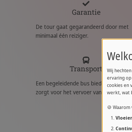
Garantie
De tour gaat gegarandeerd door met
minimaal één reiziger.
Welko
Transport
Wij hechten
ervaring op
Een begeleidende bus biedt comfort e
cookies en 
zorgt voor het vervoer van je bagage.
werkt, wat 
🍪 Waarom 
Vloeie
Contin