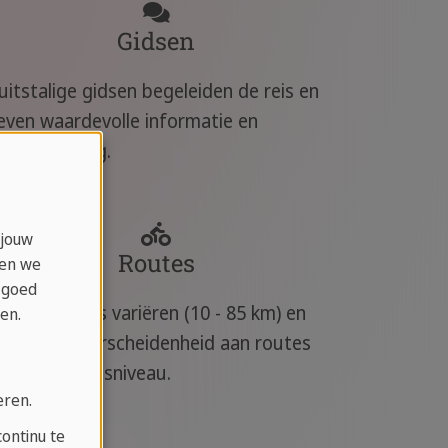
Gidsen
uitstalige gidsen begeleiden de reis en
even waardevolle informatie en
ndersteuning.
 jouw
Routes
ken we
 goed
e fietsroutes variëren (10 - 85 km) en
en.
ieden een verscheidenheid aan routes
oor elk fitnessniveau.
eren.
ontinu te