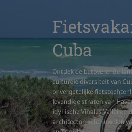
Fietsvaka
Cuba
Ontdek de betoverende la
culturele diversiteit van Cu
onvergetelijke fietstochten!
levendige straten van Hava
idyllische Viñales Vallei en 
architectonische juwelen v
en Trinidad.