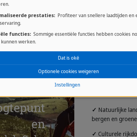
ren.
maliseerde prestaties:
Profiteer van snellere laadtijden en
servaring.
ële functies:
Sommige essentiële functies hebben cookies n
 kunnen werken.
Dat is oké
Optionele cookies weigeren
Instellingen
ogtepunt
✓
Natuurlijke la
bergen en groene 
en
✓
Culturele rijkd