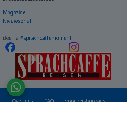
Magazine
Nieuwsbrief
deel je
#sprachcaffemoment
Over ons
|
FAQ
|
voor reisbureaus
|
Contact
Catalogus
Algemene voorwaarden
|
Privacybeleid
|
Bedrijfsgegevens
REIS AANVRAGEN