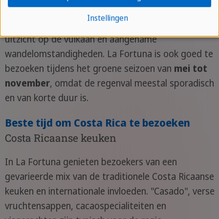
De droogste tijd om La Fortuna te bezoeken is
Instellingen
tussen
december en april
, ideaal voor een helder
uitzicht op de vulkaan en aangename
wandelomstandigheden. La Fortuna is ook goed te
bezoeken tijdens het groene seizoen van
mei tot
november
, omdat de regenval meestal sporadisch
en van korte duur is.
Beste tijd om Costa Rica te bezoeken
Costa Ricaanse keuken
In La Fortuna genieten bezoekers van een
gevarieerde mix van de traditionele Costa Ricaanse
keuken en internationale invloeden. "Casado", verse
vruchtensappen, cacaospecialiteiten en