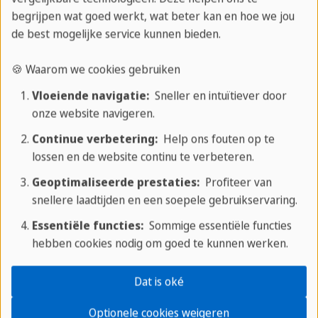
begrijpen wat goed werkt, wat beter kan en hoe we jou
De plaatselijke cultuur is nuchter, staat dicht bij de
de best mogelijke service kunnen bieden.
natuur en wordt gekenmerkt door warme
🍪 Waarom we cookies gebruiken
gastvrijheid. Veel families wonen hier al generaties
lang en bewaren hun tradities. Culturele
Vloeiende navigatie:
Sneller en intuïtiever door
onze website navigeren.
evenementen, kunstnijverheid en kookcursussen
geven bezoekers persoonlijke toegang tot de
Continue verbetering:
Help ons fouten op te
lossen en de website continu te verbeteren.
regio. Authentieke ontmoetingen zijn een integraal
onderdeel van elk verblijf.
Geoptimaliseerde prestaties:
Profiteer van
snellere laadtijden en een soepele gebruikservaring.
Cultuur Costa Rica
Essentiële functies:
Sommige essentiële functies
hebben cookies nodig om goed te kunnen werken.
Onze tips ter plaatse
Dat is oké
Beste tijd om te reizen
Optionele cookies weigeren