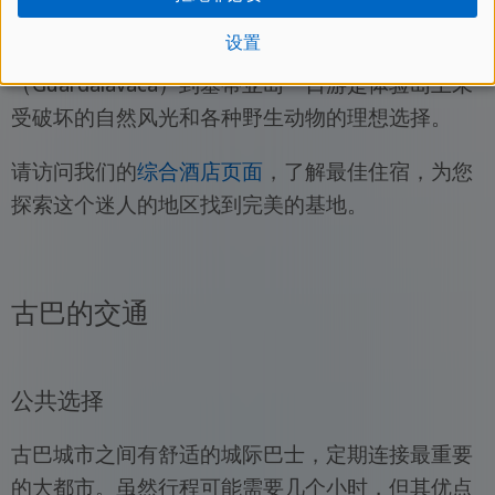
分，您可以在阳台上欣赏美景，品尝烤羚羊等美
设置
食。从奥尔金（Holguín）或瓜尔达拉瓦卡
（Guardalavaca）到塞蒂亚岛一日游是体验岛上未
受破坏的自然风光和各种野生动物的理想选择。
请访问我们的
综合酒店页面
，了解最佳住宿，为您
探索这个迷人的地区找到完美的基地。
古巴的交通
公共选择
古巴城市之间有舒适的城际巴士，定期连接最重要
的大都市。虽然行程可能需要几个小时，但其优点