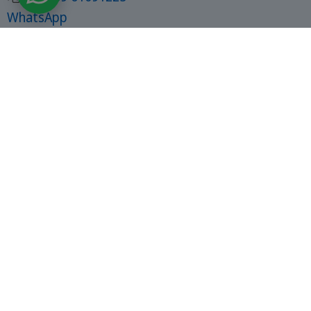
WhatsApp
联系方式
联系我们
目录
微信
申请旅行
您的优势
✔ 当地专家和现场支持
✔ 40 多年的中美洲专家经验
✔ 灵活预订和公平价格
✔ 真实体验
✔ 小团体和个人支持
我们的报价