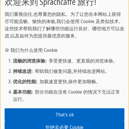
欢迎来到 Sprachcaffe 旅行!
舒适的徒步旅行靴是在岛上广阔多样的自然保护区
我们重视信任,也尊重您的隐私。为了让您在本网站上获得
进行探险和长途徒步旅行的理想选择。
尽可能流畅、愉快的体验,我们会使用 Cookie 及类似技术。
这些技术帮助我们了解哪些功能运行良好、哪些地方可以改
行李清单 古巴
进,以及如何为您提供最优质的服务。
🍪 我们为什么使用 Cookie
酒店 Cayo Saetía
流畅的浏览体验:
享受更快速、更直观的浏览体验。
持续改进:
帮助我们修复问题,并持续改进网站。
在萨埃蒂亚岛及周边地区有多种住宿选择，从乡村
优化的性能:
加载速度更快,操作更加顺畅。
平房到附近霍尔金镇（Holguín）和瓜尔达拉瓦卡镇
基本功能:
部分功能在没有 Cookie 的情况下无法正常
（Guardalavaca）的舒适酒店，应有尽有。
运行。
在卡约-萨埃蒂亚岛上，简易的卡约-萨埃蒂亚酒店
That's ok
（Hotel Cayo Saetía）提供宽敞的客房、酒吧、海
滩烧烤场、商店和供应异国美食的餐厅。黄昏时
拒绝非必要 Cookie