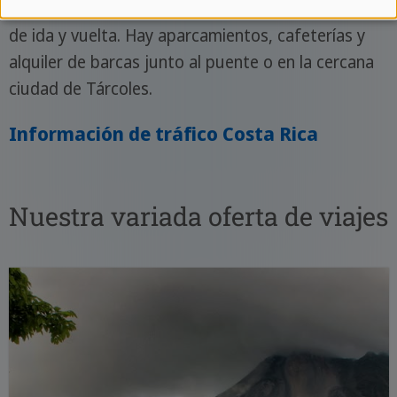
constituye una excelente parada durante un viaje
de ida y vuelta. Hay aparcamientos, cafeterías y
alquiler de barcas junto al puente o en la cercana
ciudad de Tárcoles.
Información de tráfico Costa Rica
Nuestra variada oferta de viajes