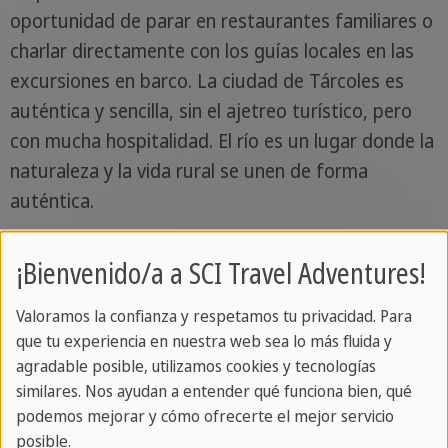
oportunidad de parar en restaurantes familiares o
charlar directamente con los guías locales en las
excursiones en barco. La ciudad de Tárcoles es
auténtica y sencilla, sin el ajetreo turístico, pero
con mucha hospitalidad. El río es un lugar donde la
naturaleza y la vida rural se unen de forma
auténtica.
Nuestros consejos in situ
¡Bienvenido/a a SCI Travel Adventures!
La mejor época para viajar
Valoramos la confianza y respetamos tu privacidad. Para
que tu experiencia en nuestra web sea lo más fluida y
La estación seca, de diciembre a abril, ofrece
agradable posible, utilizamos cookies y tecnologías
condiciones ideales para pasear en barco y avistar
similares. Nos ayudan a entender qué funciona bien, qué
podemos mejorar y cómo ofrecerte el mejor servicio
fauna salvaje con tiempo despejado. La estación
posible.