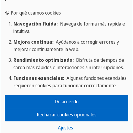
verde, de mayo a julio, también merece una visita,
ya que las orillas del río son especialmente
🍪 Por qué usamos cookies
frondosas y muchas especies de aves están
Navegación fluida:
Navega de forma más rápida e
activas.
intuitiva.
Cocina costarricense
Mejora continua:
Ayúdanos a corregir errores y
mejorar continuamente la web.
En los alrededores, pequeños restaurantes sirven
platos típicos de la zona, como pescado frito,
Rendimiento optimizado:
Disfruta de tiempos de
carga más rápidos e interacciones sin interrupciones.
plátanos o arroz con marisco, a menudo fresco del
río o del cercano golfo de Nicoya. Los
Funciones esenciales:
Algunas funciones esenciales
restaurantes familiares a pie de calle o con vistas
requieren cookies para funcionar correctamente.
al río Tárcoles son especialmente populares.
De acuerdo
Locomoción
Rechazar cookies opcionales
El río es fácilmente accesible a través de la
carretera principal entre San José y Jacó y
Ajustes