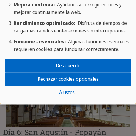
Mejora continua:
Ayúdanos a corregir errores y
mejorar continuamente la web.
Duración del viaje:
aprox. 9 horas con
paradas
Rendimiento optimizado:
Disfruta de tiempos de
carga más rápidos e interacciones sin interrupciones.
Funciones esenciales:
Algunas funciones esenciales
requieren cookies para funcionar correctamente.
De acuerdo
Rechazar cookies opcionales
Ajustes
Día 6: San Agustín - Popayán