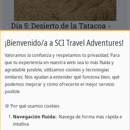
Día 5: Desierto de la Tatacoa -
San Agustín
¡Bienvenido/a a SCI Travel Adventures!
Comience el día explorando el fascinante
Valoramos la confianza y respetamos tu privacidad. Para
desierto de la Tatacoa, una vasta zona
que tu experiencia en nuestra web sea lo más fluida y
conocida por sus extrañas formaciones
agradable posible, utilizamos cookies y tecnologías
rocosas y sus cielos nocturnos despejados.
similares. Nos ayudan a entender qué funciona bien, qué
podemos mejorar y cómo ofrecerte el mejor servicio
A continuación, continúe su viaje hacia San
posible.
Agustín, famoso por sus yacimientos
arqueológicos y sus antiguas estatuas.
🍪 Por qué usamos cookies
Servicios
: Acogedor hotel en San Agustín
Navegación fluida:
Navega de forma más rápida e
intuitiva.
(desayuno)