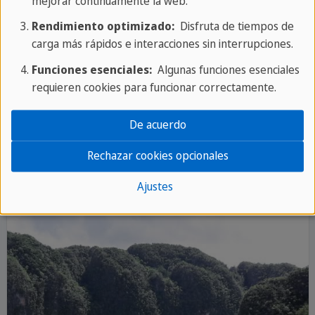
8 lugares destacados
mejorar continuamente la web.
La Habana, Viñales, Trinidad, etc.
más
Rendimiento optimizado:
Disfruta de tiempos de
Parque Nacional Topes de
carga más rápidos e interacciones sin interrupciones.
Collantes
Funciones esenciales:
Algunas funciones esenciales
requieren cookies para funcionar correctamente.
VIAJE DE GRUPO ACTIVO
De acuerdo
Rechazar cookies opcionales
Ajustes