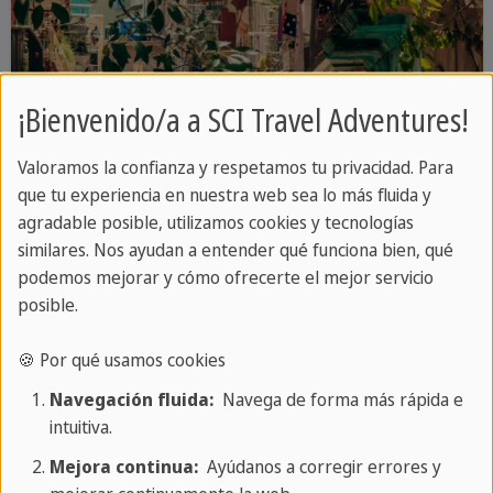
¡Bienvenido/a a SCI Travel Adventures!
Valoramos la confianza y respetamos tu privacidad. Para
que tu experiencia en nuestra web sea lo más fluida y
agradable posible, utilizamos cookies y tecnologías
similares. Nos ayudan a entender qué funciona bien, qué
podemos mejorar y cómo ofrecerte el mejor servicio
posible.
🍪 Por qué usamos cookies
Navegación fluida:
Navega de forma más rápida e
8 DÍAS / 7 NOCHES
intuitiva.
Lo más destacado de Cuba
Mejora continua:
Ayúdanos a corregir errores y