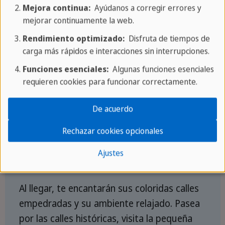
Mejora continua:
Ayúdanos a corregir errores y
mejorar continuamente la web.
Rendimiento optimizado:
Disfruta de tiempos de
carga más rápidos e interacciones sin interrupciones.
Funciones esenciales:
Algunas funciones esenciales
requieren cookies para funcionar correctamente.
Día 5: Río Dulce - Flores
De acuerdo
Continúa tu viaje con un pintoresco viaje en
Rechazar cookies opcionales
coche hasta Flores, una encantadora ciudad
isleña encaramada en el centelleante lago
Ajustes
Petén-Itzá.
Al llegar, te encantarán sus coloridas calles
empedradas y su ambiente relajado. Pasea
por las calles históricas, visita la pequeña