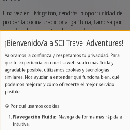
Una vez en Livingston, tendrás la oportunidad de
probar la cocina tradicional garífuna, famosa por
sus abundantes platos de pescado y marisco
fresco. Sumérgete en la vibrante cultura, escucha
¡Bienvenido/a a SCI Travel Adventures!
los rítmicos sonidos de la música y explora los
Valoramos la confianza y respetamos tu privacidad. Para
mercados locales.
que tu experiencia en nuestra web sea lo más fluida y
agradable posible, utilizamos cookies y tecnologías
Servicios
: Alojamiento en Río Dulce, Hotel
similares. Nos ayudan a entender qué funciona bien, qué
Hacienda Tijax (desayuno)
podemos mejorar y cómo ofrecerte el mejor servicio
posible.
🍪 Por qué usamos cookies
Navegación fluida:
Navega de forma más rápida e
intuitiva.