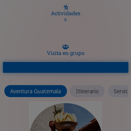
Actividades
6
Visita en grupo
Aventura Guatemala
Itinerario
Servici