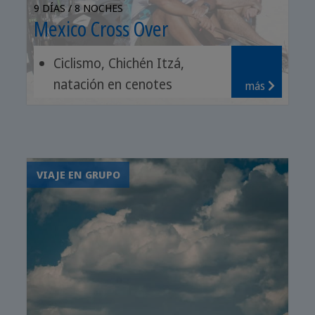
9 DÍAS / 8 NOCHES
Mexico Cross Over
Ciclismo, Chichén Itzá,
natación en cenotes
más
Excursión costera, lagunas
rosas, ruinas de Tulum
Comida yucateca, tequila,
observación de aves
VIAJE EN GRUPO