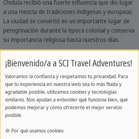
Cholula recibió una fuerte influencia que dio lugar
a una mezcla de tradiciones indígenas y europeas.
La ciudad se convirtió en un importante lugar de
peregrinación durante la época colonial y conserva
su importancia religiosa hasta nuestros días.
Historia de México
¡Bienvenido/a a SCI Travel Adventures!
Cultura de Cholula
Valoramos la confianza y respetamos tu privacidad. Para
que tu experiencia en nuestra web sea lo más fluida y
La cultura de Cholula está fuertemente marcada
agradable posible, utilizamos cookies y tecnologías
por las tradiciones indígenas y la herencia colonial.
similares. Nos ayudan a entender qué funciona bien, qué
podemos mejorar y cómo ofrecerte el mejor servicio
La ciudad es conocida por sus impresionantes
posible.
iglesias, especialmente la de Nuestra Señora de los
Remedios, que se alza en lo alto de la pirámide.
🍪 Por qué usamos cookies