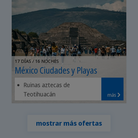
17 DÍAS / 16 NOCHES
México Ciudades y Playas
Ruinas aztecas de
Teotihuacán
más
Pueblos mágicos de Puebla,
Cholula y Atlixco
Relajación en la playa
mostrar más ofertas