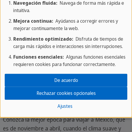
Navegación fluida:
Navega de forma más rápida e
Cholula también es conocida por sus animadas
intuitiva.
fiestas y celebraciones, en las que confluyen la rica
Mejora continua:
Ayúdanos a corregir errores y
cultura indígena y la fe católica. Además, la ciudad
mejorar continuamente la web.
ofrece una gran variedad de artesanías y
mercados tradicionales donde los visitantes
Rendimiento optimizado:
Disfruta de tiempos de
carga más rápidos e interacciones sin interrupciones.
pueden adquirir productos regionales y obras de
arte que reflejan la diversidad cultural de la región.
Funciones esenciales:
Algunas funciones esenciales
requieren cookies para funcionar correctamente.
Cultura México
De acuerdo
Nuestros consejos in situ
Rechazar cookies opcionales
La mejor época para viajar
Ajustes
Conozca la mejor época para viajar a México, que
es de noviembre a abril, cuando el clima suave y