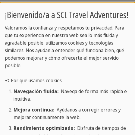
Combina este recorrido con otras
¡Bienvenido/a a SCI Travel Adventures!
emocionantes excursiones para enriquecer
tus vacaciones en Cuba. Reserva un coche
Valoramos la confianza y respetamos tu privacidad. Para
que tu experiencia en nuestra web sea lo más fluida y
de alquiler o un traslado privado a través
agradable posible, utilizamos cookies y tecnologías
de nosotros para adaptar tu viaje a Cuba a
similares. Nos ayudan a entender qué funciona bien, qué
podemos mejorar y cómo ofrecerte el mejor servicio
tus necesidades específicas. También
posible.
estaremos encantados de ayudarte a
reservar alojamiento. Ponte en contacto
🍪 Por qué usamos cookies
con nosotros para una oferta
Navegación fluida:
Navega de forma más rápida e
personalizada.
intuitiva.
Mejora continua:
Ayúdanos a corregir errores y
mejorar continuamente la web.
Tu experto en viajes
Rendimiento optimizado:
Disfruta de tiempos de