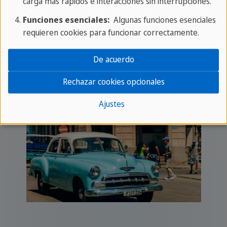
carga más rápidos e interacciones sin interrupciones.
Funciones esenciales:
Algunas funciones esenciales
requieren cookies para funcionar correctamente.
Aventuras en Cuba
De acuerdo
Rechazar cookies opcionales
Ajustes