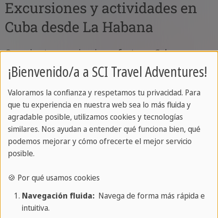
Excursiones y actividades en
Cuba desde La Habana
Organiza tu experiencia perfecta en Cuba
eligiendo entre una amplia gama de excursiones y
¡Bienvenido/a a SCI Travel Adventures!
actividades. Indícanos tu selección y cualquier
Valoramos la confianza y respetamos tu privacidad. Para
servicio adicional que desees, como
vuelos
,
alquiler
que tu experiencia en nuestra web sea lo más fluida y
de coches
u
hoteles
, en una consulta sin
agradable posible, utilizamos cookies y tecnologías
compromiso. Estaremos encantados de
similares. Nos ayudan a entender qué funciona bien, qué
proporcionarte una oferta personalizada con
podemos mejorar y cómo ofrecerte el mejor servicio
posible.
precios.
🍪 Por qué usamos cookies
Encuentra aquí todas nuestras excursiones y
actividades:
Navegación fluida:
Navega de forma más rápida e
intuitiva.