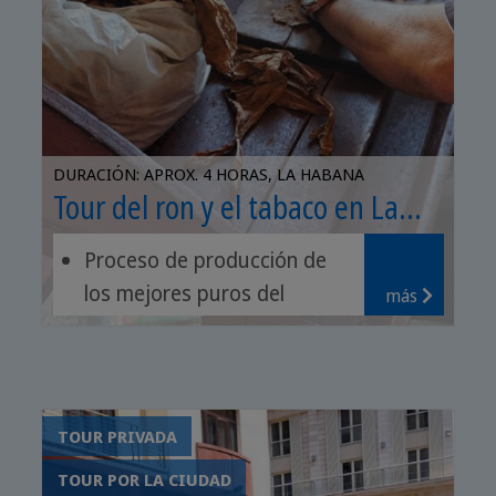
DURACIÓN: APROX. 4 HORAS, LA HABANA
Tour del ron y el tabaco en La
Habana
Proceso de producción de
los mejores puros del
más
mundo
Museo del Ron Havana Club
Degustación de ron
TOUR PRIVADA
TOUR POR LA CIUDAD