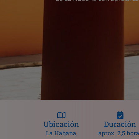
Ubicación
Duración
La Habana
aprox. 2,5 hor