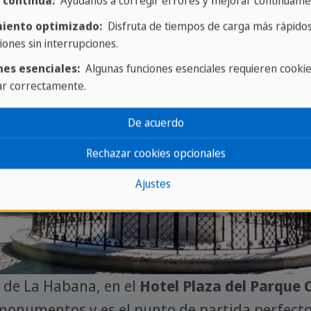
 continua:
Ayúdanos a corregir errores y mejorar continuame
iento optimizado:
Disfruta de tiempos de carga más rápidos
iones sin interrupciones.
nes esenciales:
Algunas funciones esenciales requieren cooki
ar correctamente.
De acuerdo
Rechazar cookies opcionales
Ajustes
n de La Habana, en el
Hotel Plaza del Parque 
onumentos y es el punto de partida perfecto