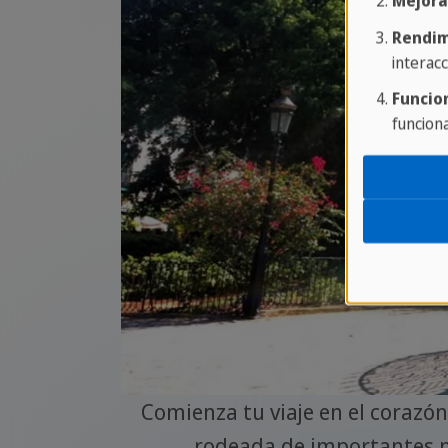
Mejora
Rendim
interacc
Funcio
funcion
servadas
Comienza tu viaje en el corazó
 Habana
rodeada de importantes m