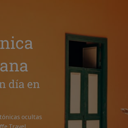
ónica
bana
n día en
tónicas ocultas
fe Travel.