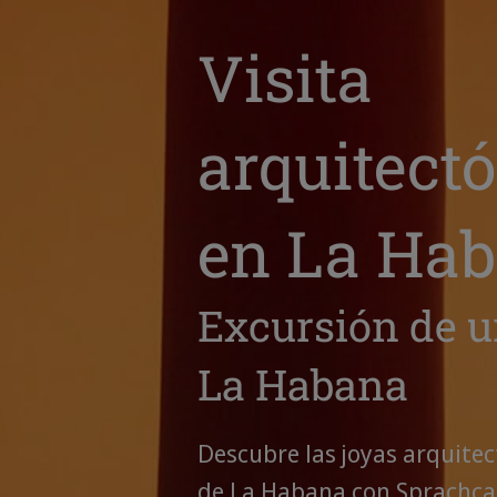
Visita
arquitect
en La Ha
Excursión de u
La Habana
Descubre las joyas arquitec
de La Habana con Sprachcaf