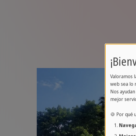
¡Bien
Valoramos l
web sea lo m
Nos ayudan 
mejor servic
🍪 Por qué 
Navega