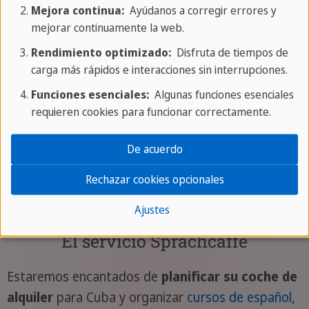
de un mapa o una aplicación de navegación en el
Mejora continua:
Ayúdanos a corregir errores y
móvil, ya que las carreteras están menos
mejorar continuamente la web.
señalizadas. Le recomendamos que instale una
Rendimiento optimizado:
Disfruta de tiempos de
aplicación de navegación offline en su teléfono
carga más rápidos e interacciones sin interrupciones.
móvil, ya que no puede contar con una conexión a
Funciones esenciales:
Algunas funciones esenciales
Internet estable en todas partes.
requieren cookies para funcionar correctamente.
Información sobre el tráfico en Cuba
De acuerdo
Rechazar cookies opcionales
Ajustes
El servicio Sprachcaffe
Estaremos encantados de
planificar su coche de
alquiler
para Cuba y organizar
cursos de español
,