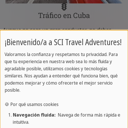
Tráfico en Cuba
Aunque no seas un gran conductor, no debes
preocuparte
por viajar por Cuba en un coche de
¡Bienvenido/a a SCI Travel Adventures!
alquiler. El tráfico en Cuba es muy diferente al de
Valoramos la confianza y respetamos tu privacidad. Para
Europa: ni siquiera en las grandes ciudades hay
que tu experiencia en nuestra web sea lo más fluida y
carreteras congestionadas, atascos o falta de
agradable posible, utilizamos cookies y tecnologías
aparcamientos, y mucho menos en hora punta.
similares. Nos ayudan a entender qué funciona bien, qué
podemos mejorar y cómo ofrecerte el mejor servicio
En las carreteras cubanas se comparte la calzada
posible.
con ciclistas, peatones e incluso carros tirados por
caballos y burros, pero hay espacio suficiente para
🍪 Por qué usamos cookies
todos. En el este, las carreteras a veces pueden
Navegación fluida:
Navega de forma más rápida e
ser irregulares, por lo que es importante disponer
intuitiva.