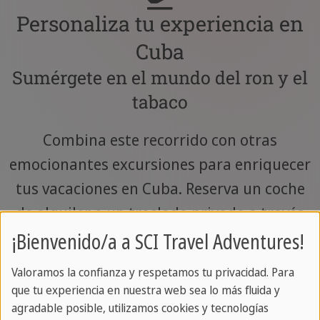
Personaliza tu experiencia en
Cuba
Sumérgete en el mundo del ron y el
tabaco
Combina este recorrido con otras
emocionantes excursiones para enriquecer
tus vacaciones en Cuba. Reserva un coche
de alquiler o un traslado privado a través
de nosotros para adaptar tu viaje a Cuba a
¡Bienvenido/a a SCI Travel Adventures!
tus necesidades específicas. 32ox1/art
Valoramos la confianza y respetamos tu privacidad. Para
materials O Ponte en contacto con
que tu experiencia en nuestra web sea lo más fluida y
nosotros para una oferta personalizada.
agradable posible, utilizamos cookies y tecnologías