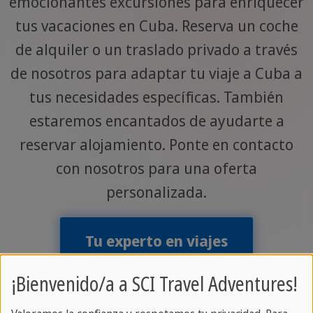
emocionantes excursiones para enriquecer
tus vacaciones en Cuba. Reserva un coche
de alquiler o un traslado privado a través
de nosotros para adaptar tu viaje a Cuba a
tus necesidades específicas. También
estaremos encantados de ayudarte a
reservar alojamiento. Ponte en contacto
con nosotros para una oferta
personalizada.
Tu experto en viajes
¡Bienvenido/a a SCI Travel Adventures!