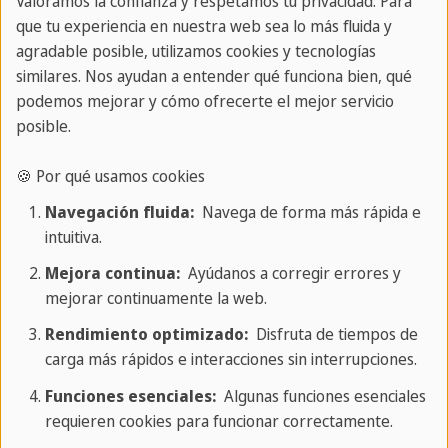
Valoramos la confianza y respetamos tu privacidad. Para
Aventuras en Cuba
que tu experiencia en nuestra web sea lo más fluida y
agradable posible, utilizamos cookies y tecnologías
similares. Nos ayudan a entender qué funciona bien, qué
podemos mejorar y cómo ofrecerte el mejor servicio
posible.
🍪 Por qué usamos cookies
Navegación fluida:
Navega de forma más rápida e
intuitiva.
Mejora continua:
Ayúdanos a corregir errores y
mejorar continuamente la web.
Rendimiento optimizado:
Disfruta de tiempos de
carga más rápidos e interacciones sin interrupciones.
Funciones esenciales:
Algunas funciones esenciales
requieren cookies para funcionar correctamente.
Visitas y excursiones