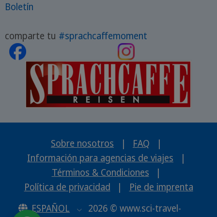
Boletín
comparte tu
#sprachcaffemoment
Sobre nosotros
|
FAQ
|
Información para agencias de viajes
|
Términos & Condiciones
|
Política de privacidad
|
Pie de imprenta
ESPAÑOL
2026 © www.sci-travel-