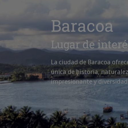
Baracoa
Lugar de interé
La ciudad de Baracoa ofrec
única de historia, naturale
impresionante y diversidad 