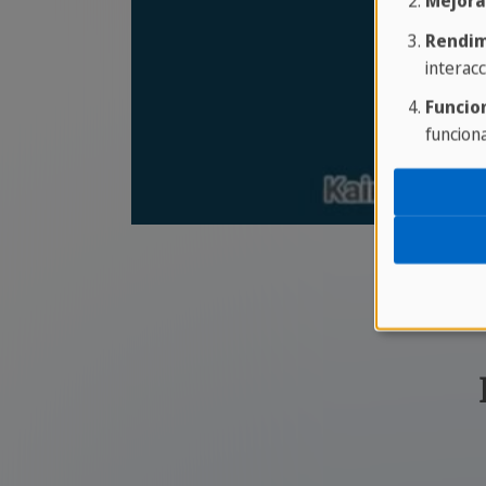
Mejora
Rendim
interacc
Funcio
funcion