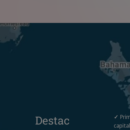
Destac
✓
Prim
capita