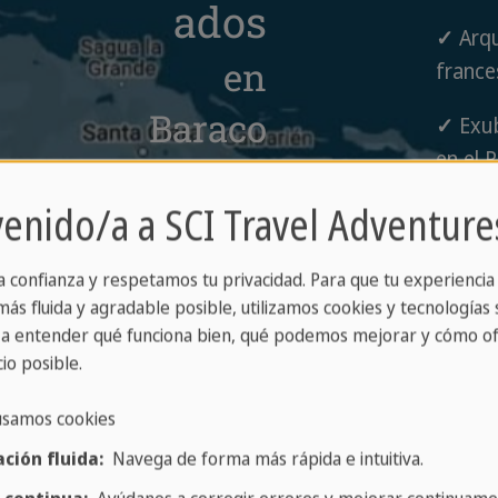
ados
✓
Arqu
en
france
Baraco
✓
Exub
en el 
a
Humbo
venido/a a SCI Travel Adventure
✓
Vist
Monte
a confianza y respetamos tu privacidad. Para que tu experiencia
ás fluida y agradable posible, utilizamos cookies y tecnologías s
✓
Play
a entender qué funciona bien, qué podemos mejorar y cómo of
io posible.
Playa
usamos cookies
ción fluida:
Navega de forma más rápida e intuitiva.