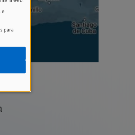
nte la web.
 e
es para
a