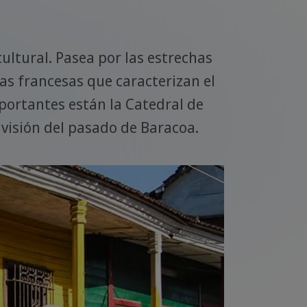
A 575 m
cultural. Pasea por las estrechas
ofrece
ias francesas que caracterizan el
pero g
portantes están la Catedral de
visión del pasado de Baracoa.