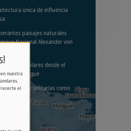
itectura única de influencia
sa
erantes paisajes naturales
Parque Nacional Alexander von
ldt
s!
as espectaculares desde el
 Mesa El Yunque
 en nuestra
imilares.
as vírgenes y solitarias como
recerte el
 Maguana