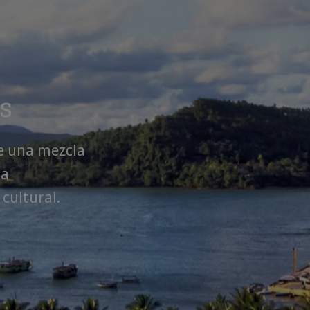
s
e una mezcla
za
cultural.