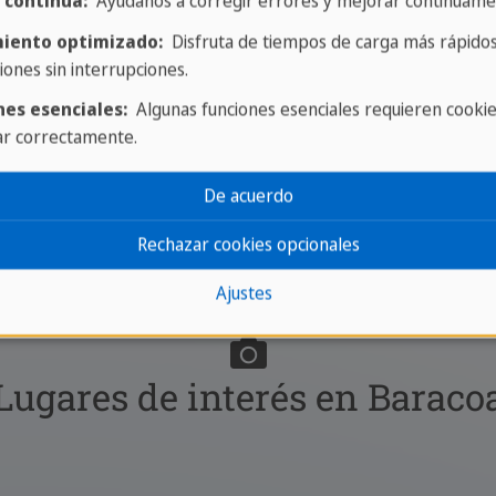
 continua:
Ayúdanos a corregir errores y mejorar continuame
iento optimizado:
Disfruta de tiempos de carga más rápidos
iones sin interrupciones.
nes esenciales:
Algunas funciones esenciales requieren cooki
ar correctamente.
De acuerdo
Rechazar cookies opcionales
Ajustes
Lugares de interés en Baraco