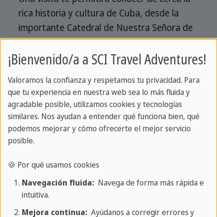
rica historia y cultura de Cuba, desde la
importante Catedral de Nuestra Señora de
la Asunción hasta la famosa Cruz de la
¡Bienvenido/a a SCI Travel Adventures!
Parra. Baracoa también es conocida por su
espectacular paisaje natural, incluida la
Valoramos la confianza y respetamos tu privacidad. Para
Reserva de la Biosfera de Cuchillas del Toa,
que tu experiencia en nuestra web sea lo más fluida y
con una gran variedad de especies
agradable posible, utilizamos cookies y tecnologías
vegetales y animales endémicas.
similares. Nos ayudan a entender qué funciona bien, qué
podemos mejorar y cómo ofrecerte el mejor servicio
posible.
Cosas que ver en Baracoa
🍪 Por qué usamos cookies
Navegación fluida:
Navega de forma más rápida e
intuitiva.
Mejora continua:
Ayúdanos a corregir errores y